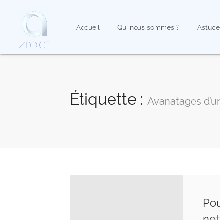
Accueil
Qui nous sommes ?
Astuce
Étiquette :
Avanatages d’u
Pou
net