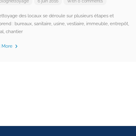
blognettoyage
6 juin 2016
With 0 comments
ettoyage des locaux se déroule sur plusieurs étapes et
end : bureaux, sanitaire, usine, vestiaire, immeuble, entrepôt,
al, chantier
d More