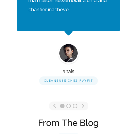
ma maison ressemblait à un grand
chantier inachevé.
anaîs
CLEANEUSE CHEZ PAYFIT
From The Blog