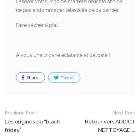
Essorer votre linge de manière délicate afin de
ne pas endommager l’élasticité de ce dernier.
Faire sécher à plat
A vous une lingerie éclatante et délicate !
Share
Tweet
Post
Previous Post
Next Post
navigation
Les origines du “black
Retour vers ADDICT
friday”
NETTOYAGE ….