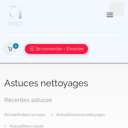
0
Se connecter - S'inscrire
Addict services
Astuces nettoyages
Non classé