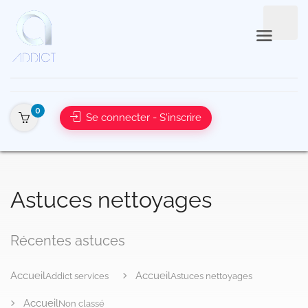
0
Se connecter - S'inscrire
Addict services
Astuces nettoyages
Non classé