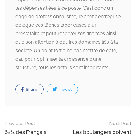
les dépenses liées à ce poste. C’est donc un
gage de professionnalisme, le chef d’entreprise
délègue ces tâches laborieuses à un
prestataire et peut réserver ses finances ainsi
que son attention à d’autres domaines liés à la
société. Un point fort à ne pas mettre de côté,
car, pour optimiser la croissance d’une
structure, tous les détails sont importants.
Share
Tweet
Post
Previous Post
Next Post
navigation
62% des Français
Les boulangers doivent