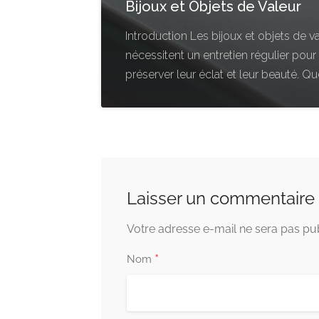
Bijoux et Objets de Valeur
Introduction Les bijoux et objets de v
nécessitent un entretien régulier pour
préserver leur éclat et leur beauté. Q
Laisser un commentaire
Votre adresse e-mail ne sera pas pub
*
Nom