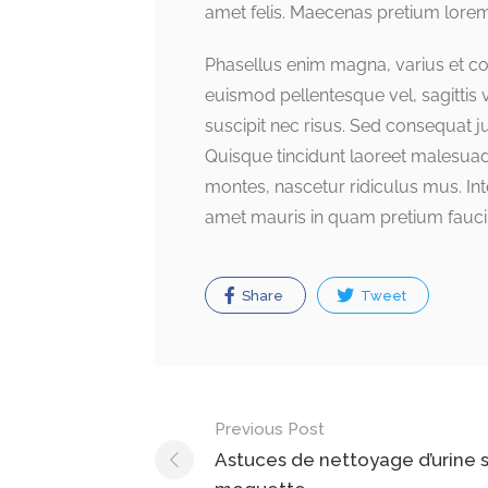
amet felis. Maecenas pretium lorem
Phasellus enim magna, varius et comm
euismod pellentesque vel, sagittis v
suscipit nec risus. Sed consequat 
Quisque tincidunt laoreet malesuad
montes, nascetur ridiculus mus. Inte
amet mauris in quam pretium fauci
Share
Tweet
Post
Previous Post
navigation
Astuces de nettoyage d’urine 