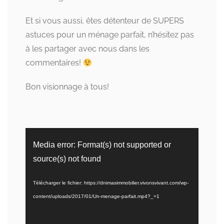
Et si vous aussi, êtes détenteur de SUPERS
astuces pour un ménage parfait, n’hésitez pas
à les partager avec nous dans les
commentaires!
Bon visionnage à tous!
Lecteur
Media error: Format(s) not supported or
vidéo
source(s) not found
Télécharger le fichier: https://dnimasimmobilier.vivonsvivant.com/wp-
content/uploads/2017/01/Un-menage-parfait.mp4?_=1