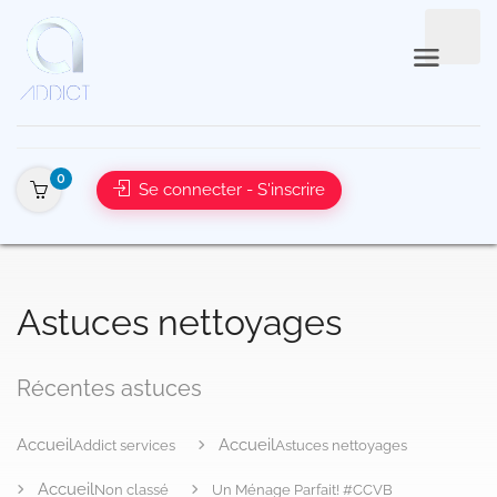
0
Se connecter - S'inscrire
Addict services
Astuces nettoyages
Non classé
Un Ménage Parfait! #CCVB