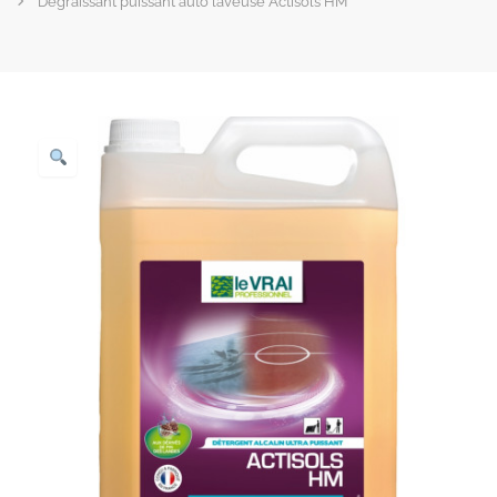
Dégraissant puissant auto laveuse Actisols HM