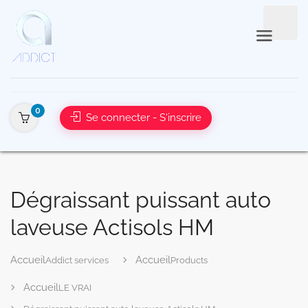
0
Se connecter - S'inscrire
Dégraissant puissant auto
laveuse Actisols HM
Addict services
Products
LE VRAI