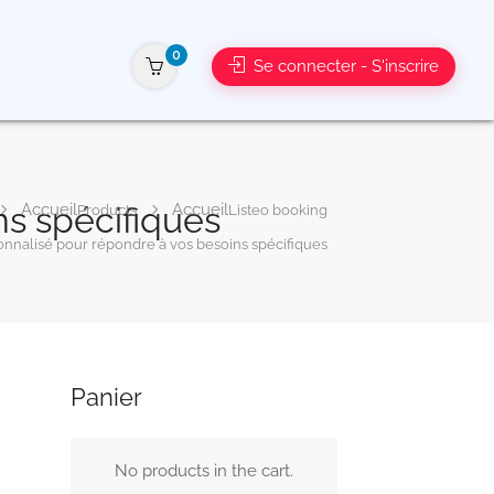
0
Se connecter - S'inscrire
s spécifiques
Products
Listeo booking
nnalisé pour répondre à vos besoins spécifiques
Panier
No products in the cart.