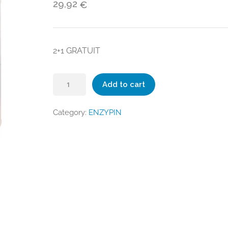
29,92
€
2+1 GRATUIT
Nettoyant
Add to cart
vitres
et
Category:
ENZYPIN
surfaces
contact
alimentaire
Ecolabel
quantity