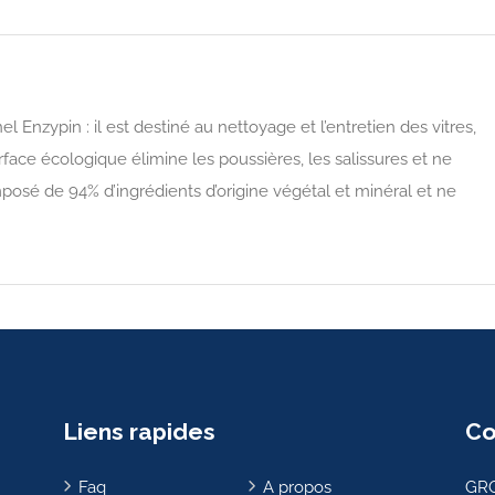
 Enzypin : il est destiné au nettoyage et l’entretien des vitres,
urface écologique élimine les poussières, les salissures et ne
mposé de 94% d’ingrédients d’origine végétal et minéral et ne
Liens rapides
Co
Faq
A propos
GRO