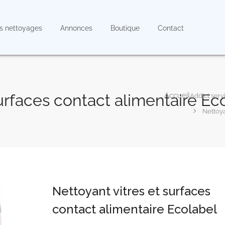
s nettoyages
Annonces
Boutique
Contact
surfaces contact alimentaire Ec
Addict serv
Nettoya
Nettoyant vitres et surfaces
contact alimentaire Ecolabel