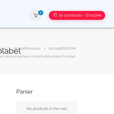
0
Se connecter - S'inscrire
olabel
ices
Products
ENZYPIN
nt vitres et surfaces contact alimentaire Ecolabel
Panier
No products in the cart.