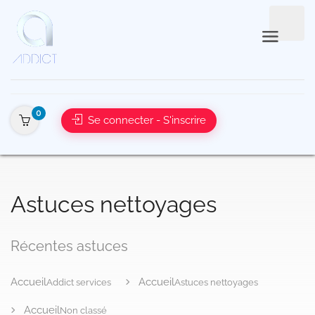
0
Se connecter - S'inscrire
Addict services
Astuces nettoyages
Non classé